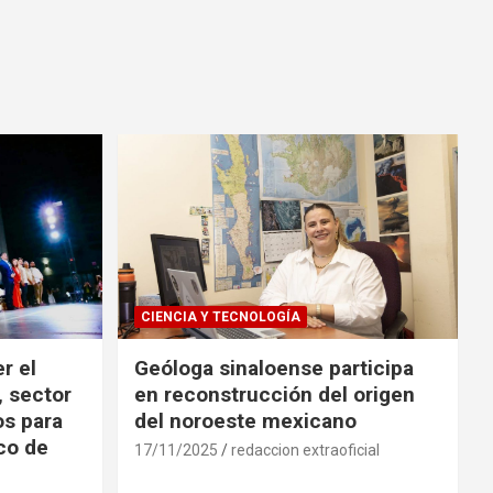
CIENCIA Y TECNOLOGÍA
r el
Geóloga sinaloense participa
, sector
en reconstrucción del origen
os para
del noroeste mexicano
ico de
17/11/2025
redaccion extraoficial