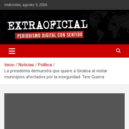
Saltar
miércoles, agosto 5, 2026
al
contenido
Periodismo digital con sentido
Extraoficial
Inicio
Noticias
Política
La presidenta demuestra que quiere a Sinaloa al visitar
municipios afectados por la inseguridad: Tere Guerra