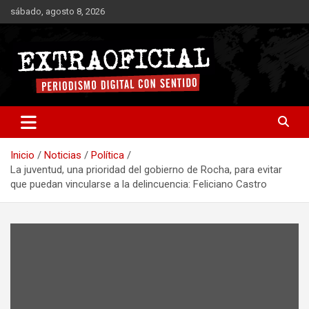
Saltar
sábado, agosto 8, 2026
al
contenido
Periodismo digital con sentido
Extraoficial
Inicio
Noticias
Política
La juventud, una prioridad del gobierno de Rocha, para evitar
que puedan vincularse a la delincuencia: Feliciano Castro