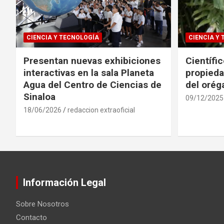
CIENCIA Y TECNOLOGÍA
CIENCIA Y
Presentan nuevas exhibiciones
Científi
interactivas en la sala Planeta
propieda
Agua del Centro de Ciencias de
del oré
Sinaloa
09/12/2025
18/06/2026
redaccion extraoficial
Información Legal
Sobre Nosotros
Contacto