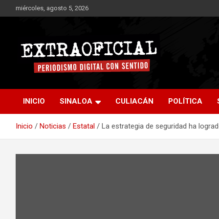
Saltar
miércoles, agosto 5, 2026
al
contenido
Periodismo digital con sentido
Extraoficial
INICIO
SINALOA
CULIACÁN
POLÍTICA
Inicio
Noticias
Estatal
La estrategia de seguridad ha logra