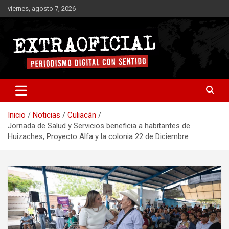
Saltar
viernes, agosto 7, 2026
al
contenido
Periodismo digital con sentido
Extraoficial
Inicio
Noticias
Culiacán
Jornada de Salud y Servicios beneficia a habitantes de
Huizaches, Proyecto Alfa y la colonia 22 de Diciembre