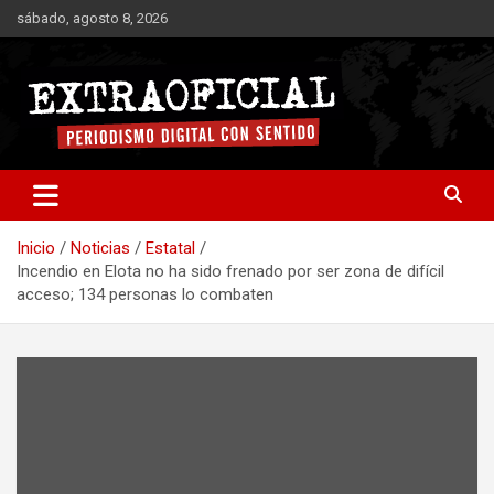
Saltar
sábado, agosto 8, 2026
al
contenido
Periodismo digital con sentido
Extraoficial
Inicio
Noticias
Estatal
Incendio en Elota no ha sido frenado por ser zona de difícil
acceso; 134 personas lo combaten