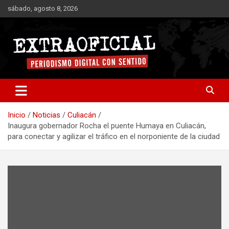
Saltar
sábado, agosto 8, 2026
al
contenido
Periodismo digital con sentido
Extraoficial
Inicio
Noticias
Culiacán
Inaugura gobernador Rocha el puente Humaya en Culiacán,
para conectar y agilizar el tráfico en el norponiente de la ciudad