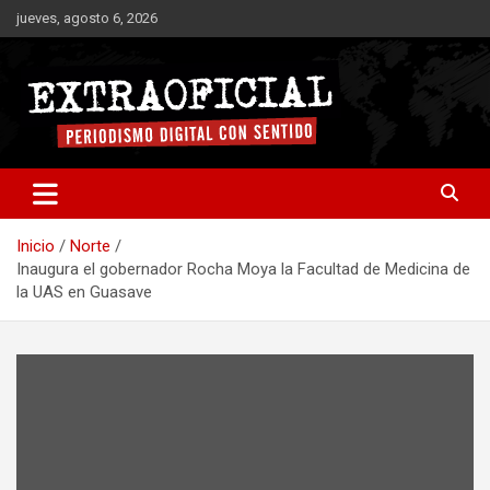
Saltar
jueves, agosto 6, 2026
al
contenido
Periodismo digital con sentido
Extraoficial
Inicio
Norte
Inaugura el gobernador Rocha Moya la Facultad de Medicina de
la UAS en Guasave