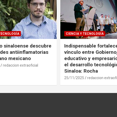
 TECNOLOGÍA
CIENCIA Y TECNOLOGÍA
co sinaloense descubre
Indispensable fortalece
des antiinflamatorias
vínculo entre Gobierno
gano mexicano
educativo y empresari
el desarrollo tecnológ
redaccion extraoficial
Sinaloa: Rocha
25/11/2025
redaccion extraofi