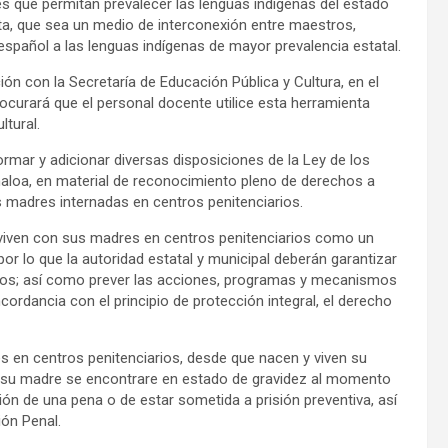
s que permitan prevalecer las lenguas indígenas del estado
ta, que sea un medio de interconexión entre maestros,
español a las lenguas indígenas de mayor prevalencia estatal.
ón con la Secretaría de Educación Pública y Cultura, en el
rocurará que el personal docente utilice esta herramienta
ltural.
ormar y adicionar diversas disposiciones de la Ley de los
aloa, en material de reconocimiento pleno de derechos a
s madres internadas en centros penitenciarios.
 viven con sus madres en centros penitenciarios como un
por lo que la autoridad estatal y municipal deberán garantizar
chos; así como prever las acciones, programas y mecanismos
cordancia con el principio de protección integral, el derecho
s en centros penitenciarios, desde que nacen y viven su
e su madre se encontrare en estado de gravidez al momento
ón de una pena o de estar sometida a prisión preventiva, así
ión Penal.