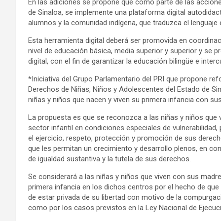
En las adiciones se propone que como parte de las accione
de Sinaloa, se implemente una plataforma digital autodidac
alumnos y la comunidad indígena, que traduzca el lenguaje 
Esta herramienta digital deberá ser promovida en coordinaci
nivel de educación básica, media superior y superior y se p
digital, con el fin de garantizar la educación bilingüe e intercu
*Iniciativa del Grupo Parlamentario del PRI que propone ref
Derechos de Niñas, Niños y Adolescentes del Estado de Sin
niñas y niños que nacen y viven su primera infancia con su
La propuesta es que se reconozca a las niñas y niños que
sector infantil en condiciones especiales de vulnerabilidad, 
el ejercicio, respeto, protección y promoción de sus dere
que les permitan un crecimiento y desarrollo plenos, en con
de igualdad sustantiva y la tutela de sus derechos.
Se considerará a las niñas y niños que viven con sus madre
primera infancia en los dichos centros por el hecho de qu
de estar privada de su libertad con motivo de la compurgaci
como por los casos previstos en la Ley Nacional de Ejecuc