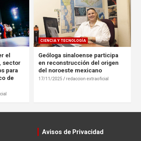
CIENCIA Y TECNOLOGÍA
r el
Geóloga sinaloense participa
, sector
en reconstrucción del origen
os para
del noroeste mexicano
ico de
17/11/2025
redaccion extraoficial
cial
Avisos de Privacidad