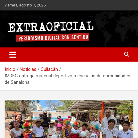
Saltar
viernes, agosto 7, 2026
al
contenido
Periodismo digital con sentido
Extraoficial
Inicio
Noticias
Culiacán
IMDEC entrega material deportivo a escuelas de comunidades
de Sanalona