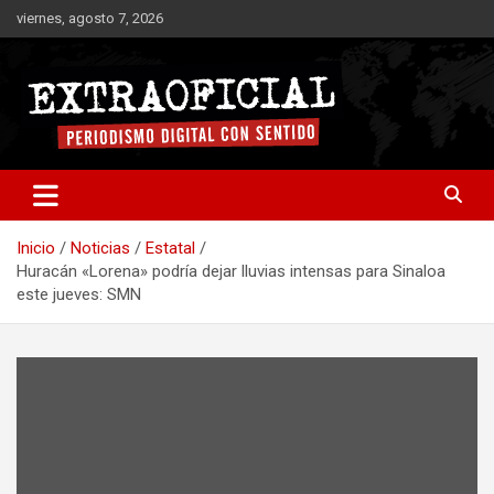
Saltar
viernes, agosto 7, 2026
al
contenido
Periodismo digital con sentido
Extraoficial
Inicio
Noticias
Estatal
Huracán «Lorena» podría dejar lluvias intensas para Sinaloa
este jueves: SMN