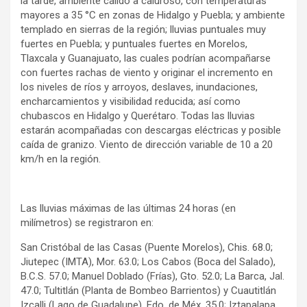
la tarde, ambiente cálido a caluroso, con temperaturas
mayores a 35 °C en zonas de Hidalgo y Puebla; y ambiente
templado en sierras de la región; lluvias puntuales muy
fuertes en Puebla; y puntuales fuertes en Morelos,
Tlaxcala y Guanajuato, las cuales podrían acompañarse
con fuertes rachas de viento y originar el incremento en
los niveles de ríos y arroyos, deslaves, inundaciones,
encharcamientos y visibilidad reducida; así como
chubascos en Hidalgo y Querétaro. Todas las lluvias
estarán acompañadas con descargas eléctricas y posible
caída de granizo. Viento de dirección variable de 10 a 20
km/h en la región.
Las lluvias máximas de las últimas 24 horas (en
milímetros) se registraron en:
San Cristóbal de las Casas (Puente Morelos), Chis. 68.0;
Jiutepec (IMTA), Mor. 63.0; Los Cabos (Boca del Salado),
B.C.S. 57.0; Manuel Doblado (Frías), Gto. 52.0; La Barca, Jal.
47.0; Tultitlán (Planta de Bombeo Barrientos) y Cuautitlán
Izcalli (Lago de Guadalupe), Edo. de Méx. 35.0; Iztapalapa