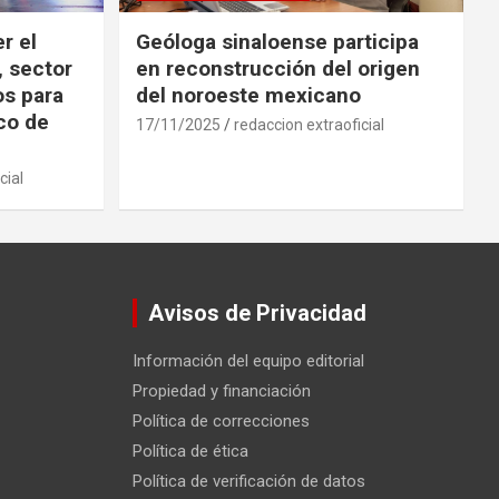
r el
Geóloga sinaloense participa
, sector
en reconstrucción del origen
os para
del noroeste mexicano
ico de
17/11/2025
redaccion extraoficial
cial
Avisos de Privacidad
Información del equipo editorial
Propiedad y financiación
Política de correcciones
Política de ética
Política de verificación de datos