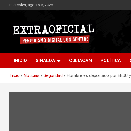
Saltar
miércoles, agosto 5, 2026
al
contenido
Periodismo digital con sentido
Extraoficial
INICIO
SINALOA
CULIACÁN
POLÍTICA
Inicio
Noticias
Seguridad
Hombre es deportado por EEUU y r