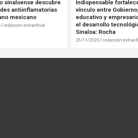
co sinaloense descubre
Indispensable fortalece
des antiinflamatorias
vínculo entre Gobierno
gano mexicano
educativo y empresari
el desarrollo tecnológ
redaccion extraoficial
Sinaloa: Rocha
25/11/2025
redaccion extraofi