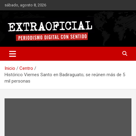
Saltar
sábado, agosto 8, 2026
al
contenido
Periodismo digital con sentido
Extraoficial
Inicio
Centro
Histórico Viernes Santo en Badiraguato; se reúnen más de 5
mil personas