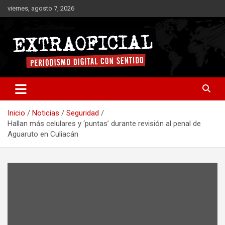
Saltar
viernes, agosto 7, 2026
al
contenido
Periodismo digital con sentido
Extraoficial
Inicio
Noticias
Seguridad
Hallan más celulares y ‘puntas’ durante revisión al penal de
Aguaruto en Culiacán