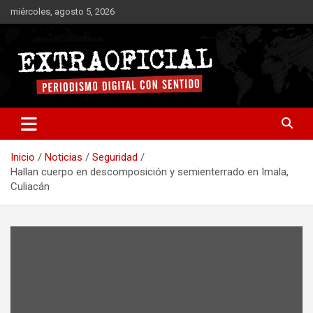
Saltar
miércoles, agosto 5, 2026
al
contenido
Periodismo digital con sentido
Extraoficial
Inicio
Noticias
Seguridad
Hallan cuerpo en descomposición y semienterrado en Imala,
Culiacán