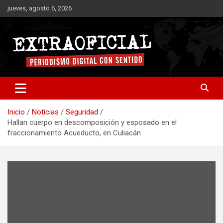
Saltar
jueves, agosto 6, 2026
al
contenido
Periodismo digital con sentido
Extraoficial
Inicio
Noticias
Seguridad
Hallan cuerpo en descomposición y esposado en el
fraccionamiento Acueducto, en Culiacán