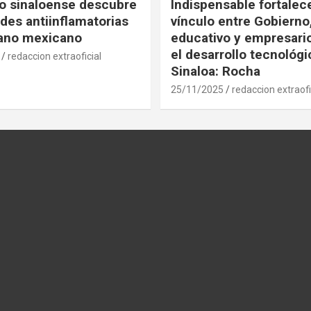
co sinaloense descubre
Indispensable fortalece
des antiinflamatorias
vínculo entre Gobierno
gano mexicano
educativo y empresari
el desarrollo tecnológ
redaccion extraoficial
Sinaloa: Rocha
25/11/2025
redaccion extraofi