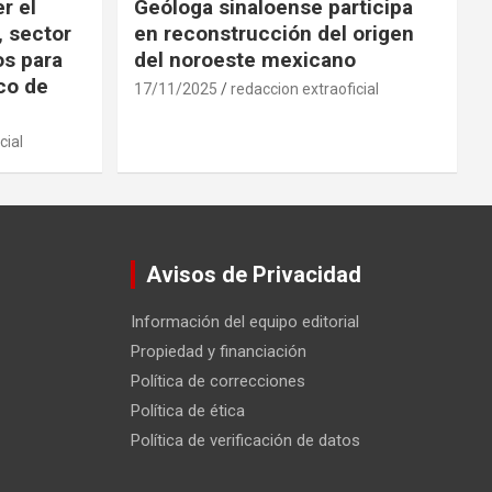
r el
Geóloga sinaloense participa
, sector
en reconstrucción del origen
os para
del noroeste mexicano
ico de
17/11/2025
redaccion extraoficial
cial
Avisos de Privacidad
Información del equipo editorial
Propiedad y financiación
Política de correcciones
Política de ética
Política de verificación de datos