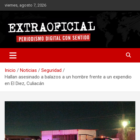
Saltar
viernes, agosto 7, 2026
al
contenido
Periodismo digital con sentido
Extraoficial
Inicio
Noticias
Seguridad
Hallan asesinado a balazos a un hombre frente a un expendio
en El Diez, Culiacán