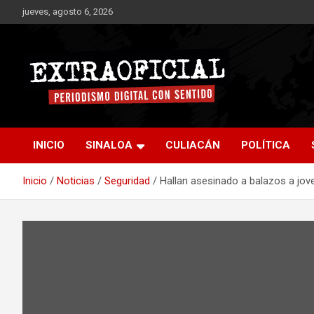
Saltar
jueves, agosto 6, 2026
al
contenido
Periodismo digital con sentido
Extraoficial
INICIO
SINALOA
CULIACÁN
POLÍTICA
Inicio
Noticias
Seguridad
Hallan asesinado a balazos a jove