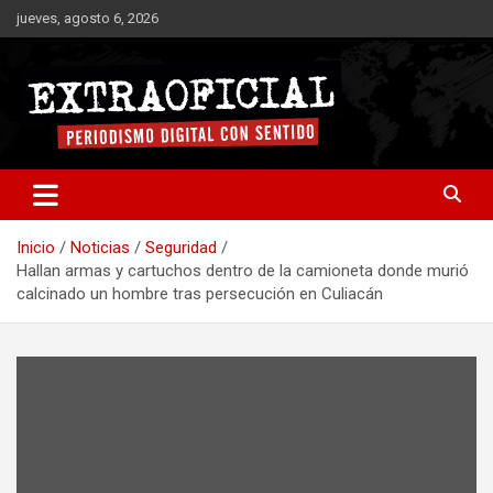
Saltar
jueves, agosto 6, 2026
al
contenido
Periodismo digital con sentido
Extraoficial
Inicio
Noticias
Seguridad
Hallan armas y cartuchos dentro de la camioneta donde murió
calcinado un hombre tras persecución en Culiacán