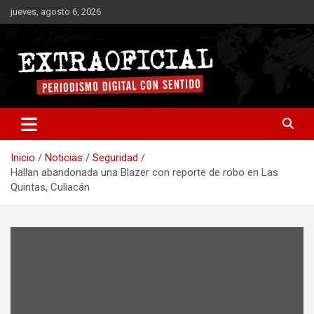
Saltar
jueves, agosto 6, 2026
al
contenido
Periodismo digital con sentido
Extraoficial
Inicio
Noticias
Seguridad
Hallan abandonada una Blazer con reporte de robo en Las
Quintas, Culiacán