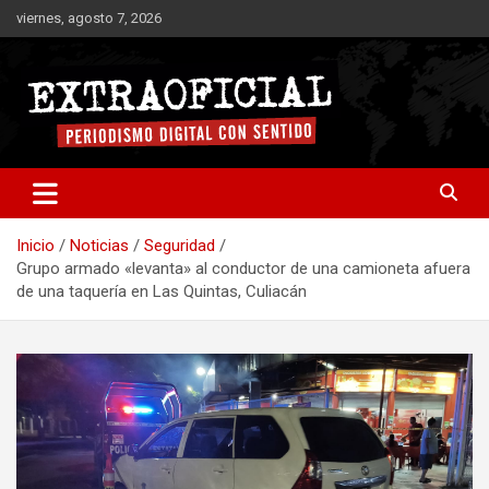
Saltar
viernes, agosto 7, 2026
al
contenido
Periodismo digital con sentido
Extraoficial
Inicio
Noticias
Seguridad
Grupo armado «levanta» al conductor de una camioneta afuera
de una taquería en Las Quintas, Culiacán