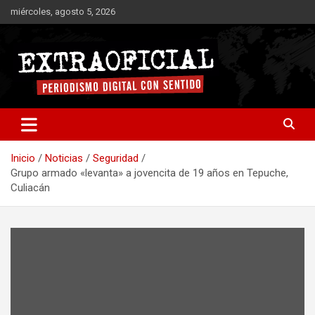
Saltar
miércoles, agosto 5, 2026
al
contenido
Periodismo digital con sentido
Extraoficial
Inicio
Noticias
Seguridad
Grupo armado «levanta» a jovencita de 19 años en Tepuche,
Culiacán