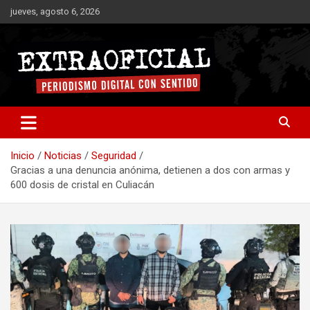
Saltar
jueves, agosto 6, 2026
al
contenido
Periodismo digital con sentido
Extraoficial
Inicio
Noticias
Seguridad
Gracias a una denuncia anónima, detienen a dos con armas y
600 dosis de cristal en Culiacán