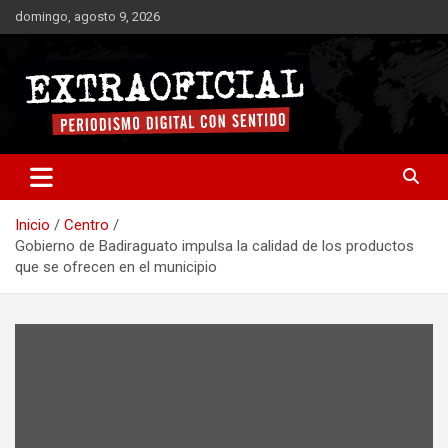
Saltar
domingo, agosto 9, 2026
al
contenido
Periodismo digital con sentido
Extraoficial
Inicio
Centro
Gobierno de Badiraguato impulsa la calidad de los productos
que se ofrecen en el municipio