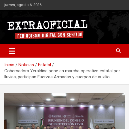
Saltar
jueves, agosto 6, 2026
al
contenido
Periodismo digital con sentido
Extraoficial
Inicio
Noticias
Estatal
Gobernadora Yeraldine pone en marcha operativo estatal por
lluvias; participan Fuerzas Armadas y cuerpos de auxilio