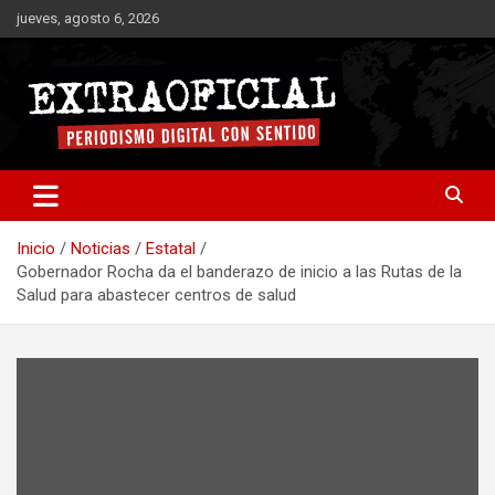
Saltar
jueves, agosto 6, 2026
al
contenido
Periodismo digital con sentido
Extraoficial
Inicio
Noticias
Estatal
Gobernador Rocha da el banderazo de inicio a las Rutas de la
Salud para abastecer centros de salud