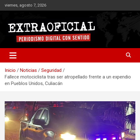
Saltar
viernes, agosto 7, 2026
al
contenido
Periodismo digital con sentido
Extraoficial
Inicio
Noticias
Seguridad
Fallece motociclista tras ser atropellado frente a un expendio
en Pueblos Unidos, Culiacán