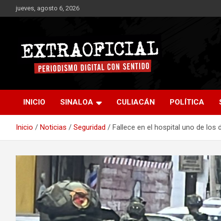
Saltar
jueves, agosto 6, 2026
al
contenido
Periodismo digital con sentido
Extraoficial
INICIO
SINALOA
CULIACÁN
POLÍTICA
Inicio
Noticias
Seguridad
Fallece en el hospital uno de los