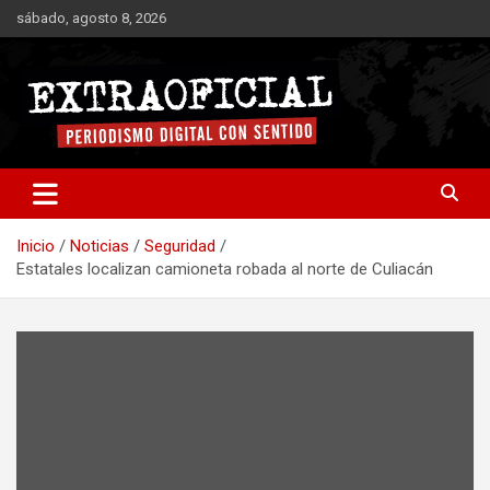
Saltar
sábado, agosto 8, 2026
al
contenido
Periodismo digital con sentido
Extraoficial
Inicio
Noticias
Seguridad
Estatales localizan camioneta robada al norte de Culiacán