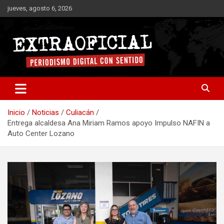
Saltar
jueves, agosto 6, 2026
al
contenido
Periodismo digital con sentido
Extraoficial
Inicio
Noticias
Culiacán
Entrega alcaldesa Ana Miriam Ramos apoyo Impulso NAFIN a
Auto Center Lozano