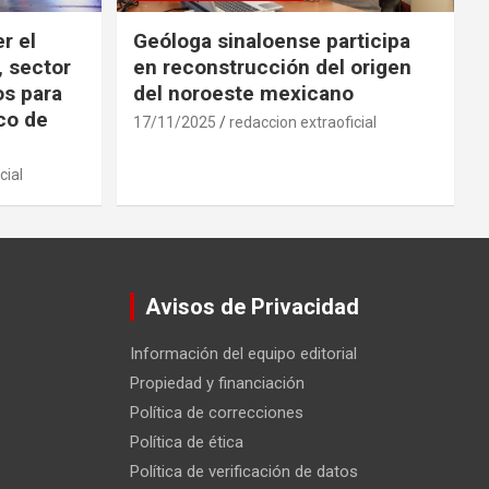
r el
Geóloga sinaloense participa
, sector
en reconstrucción del origen
os para
del noroeste mexicano
ico de
17/11/2025
redaccion extraoficial
cial
Avisos de Privacidad
Información del equipo editorial
Propiedad y financiación
Política de correcciones
Política de ética
Política de verificación de datos