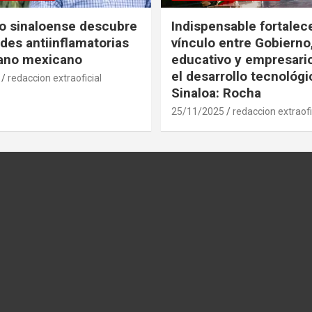
co sinaloense descubre
Indispensable fortalece
des antiinflamatorias
vínculo entre Gobierno
gano mexicano
educativo y empresari
el desarrollo tecnológ
redaccion extraoficial
Sinaloa: Rocha
25/11/2025
redaccion extraofi