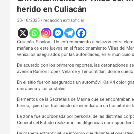
herido en Culiacán
30/10/2025
redaccion extraoficial
Culiacán, Sinaloa.- Un enfrentamiento a balazos entre eleme
mañana de este jueves en el fraccionamiento Villas del Ma
vehículos asegurados por las autoridades, en el municipio d
De acuerdo con los primeros reportes, las detonaciones se
avenida Ramón López Velarde y Tenochtitlán, donde quedó s
En el sitio fueron asegurados un automóvil Kia K4 color gr
carrocería y los cristales.
Elementos de la Secretaría de Marina que se encontraban en
herido, quien fue trasladado de inmediato a un hospital de l
La zona fue acordonada por personal de las distintas corpo
General del Estado realizaron las diligencias correspondient
De manera extraoficial, se informó que durante el operat