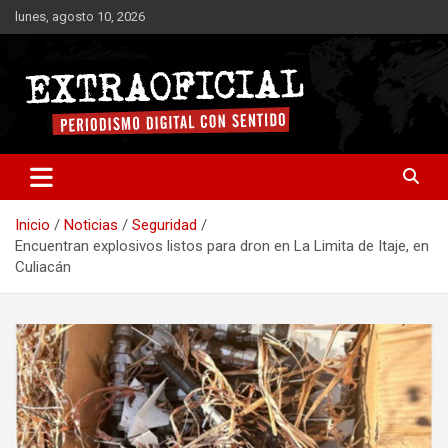
Saltar
lunes, agosto 10, 2026
al
contenido
Periodismo digital con sentido
Extraoficial
Inicio
Noticias
Seguridad
Encuentran explosivos listos para dron en La Limita de Itaje, en
Culiacán