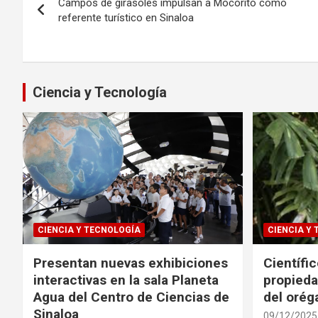
Campos de girasoles impulsan a Mocorito como
de
referente turístico en Sinaloa
entradas
Ciencia y Tecnología
CIENCIA Y TECNOLOGÍA
CIENCIA Y
Presentan nuevas exhibiciones
Científi
interactivas en la sala Planeta
propieda
Agua del Centro de Ciencias de
del oré
Sinaloa
09/12/2025