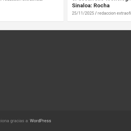
Sinaloa: Rocha
25/11/2025
redaccion extraofi
iona gracias a:
WordPress