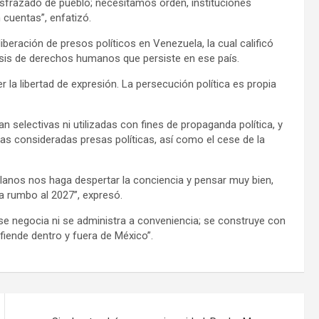
sfrazado de pueblo; necesitamos orden, instituciones
cuentas”, enfatizó.
 liberación de presos políticos en Venezuela, la cual calificó
isis de derechos humanos que persiste en ese país.
r la libertad de expresión. La persecución política es propia
 selectivas ni utilizadas con fines de propaganda política, y
onas consideradas presas políticas, así como el cese de la
anos nos haga despertar la conciencia y pensar muy bien,
a rumbo al 2027”, expresó.
e negocia ni se administra a conveniencia; se construye con
efiende dentro y fuera de México”.