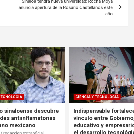
Sinaloa tendrá nueva universidad: Rocha Moya
anuncia apertura de la Rosario Castellanos este
año
 TECNOLOGÍA
CIENCIA Y TECNOLOGÍA
co sinaloense descubre
Indispensable fortalece
des antiinflamatorias
vínculo entre Gobierno
gano mexicano
educativo y empresari
el desarrollo tecnológ
redaccion extraoficial