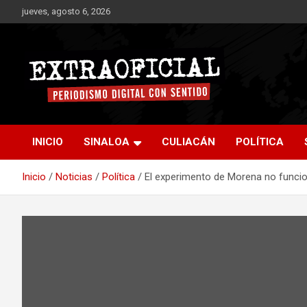
Saltar
jueves, agosto 6, 2026
al
contenido
Periodismo digital con sentido
Extraoficial
INICIO
SINALOA
CULIACÁN
POLÍTICA
Inicio
Noticias
Política
El experimento de Morena no funcio