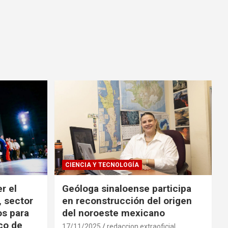
CIENCIA Y TECNOLOGÍA
r el
Geóloga sinaloense participa
, sector
en reconstrucción del origen
os para
del noroeste mexicano
ico de
17/11/2025
redaccion extraoficial