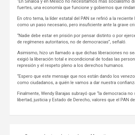
“En Sinaloa y en México no necesitamos más socialismo di
fuertes, una economía que funcione y gobiernos que rindan 
En otro tema, la líder estatal del PAN se refirió a la reciente
como un paso necesario, pero insuficiente ante la grave cr
“Nadie debe estar en prisión por pensar distinto o por ejerce
de regímenes autoritarios, no de democracias”, señaló.
Asimismo, hizo un llamado a que dichas liberaciones no sean
exigió la liberación total e incondicional de todas las pers
represión y el respeto pleno a los derechos humanos.
“Espero que este mensaje que nos están dando los venezol
como ciudadanos, a quién le vamos a dar nuestra confianz
Finalmente, Wendy Barajas subrayó que “la democracia no s
libertad, justicia y Estado de Derecho, valores que el PAN d
Navegación