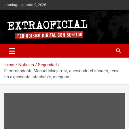
Saltar
domingo, agosto 9, 2026
al
contenido
Periodismo digital con sentido
Extraoficial
Inicio
Noticias
Seguridad
El comandante Manuel Manjarrez, asesinado el sábado, tenía
un expediente intachable, aseguran