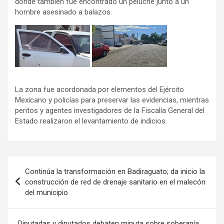
donde también fue encontrado un peluche junto a un
hombre asesinado a balazos.
La zona fue acordonada por elementos del Ejército
Mexicano y policías para preservar las evidencias, mientras
peritos y agentes investigadores de la Fiscalía General del
Estado realizaron el levantamiento de indicios.
Navegación
Continúa la transformación en Badiraguato; da inicio la
de
construcción de red de drenaje sanitario en el malecón
del municipio
entradas
Diputadas y diputados debaten minuta sobre soberanía