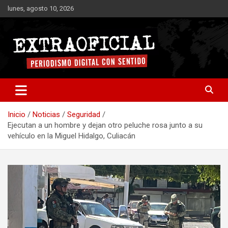
Saltar
lunes, agosto 10, 2026
al
contenido
Periodismo digital con sentido
Extraoficial
Inicio
Noticias
Seguridad
Ejecutan a un hombre y dejan otro peluche rosa junto a su
vehículo en la Miguel Hidalgo, Culiacán