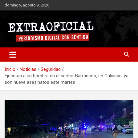
Saltar
domingo, agosto 9, 2026
al
contenido
Periodismo digital con sentido
Extraoficial
Inicio
Noticias
Seguridad
Ejecutan a un hombre en el sector Barrancos, en Culiacán; ya
son nueve asesinatos este martes