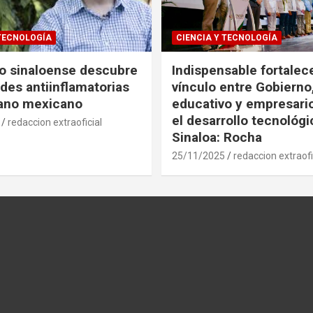
 TECNOLOGÍA
CIENCIA Y TECNOLOGÍA
co sinaloense descubre
Indispensable fortalece
des antiinflamatorias
vínculo entre Gobierno
gano mexicano
educativo y empresari
el desarrollo tecnológ
redaccion extraoficial
Sinaloa: Rocha
25/11/2025
redaccion extraofi