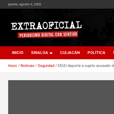
Saltar
jueves, agosto 6, 2026
al
contenido
Periodismo digital con sentido
Extraoficial
INICIO
SINALOA
CULIACÁN
POLÍTICA
Inicio
Noticias
Seguridad
EEUU deporta a sujeto acusado de