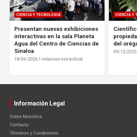
CIENCIA Y TECNOLOGÍA
CIENCIA Y
Presentan nuevas exhibiciones
Científi
interactivas en la sala Planeta
propieda
Agua del Centro de Ciencias de
del oré
Sinaloa
09/12/2025
18/06/2026
redaccion extraoficial
Información Legal
Sobre Nosotros
Contacto
Términos y Condiciones