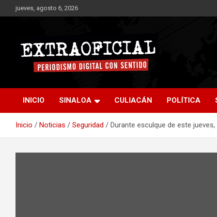
Saltar
jueves, agosto 6, 2026
al
contenido
Periodismo digital con sentido
Extraoficial
INICIO
SINALOA
CULIACÁN
POLÍTICA
Inicio
Noticias
Seguridad
Durante esculque de este jueves, 