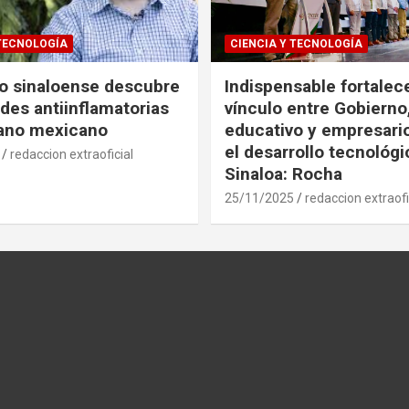
 TECNOLOGÍA
CIENCIA Y TECNOLOGÍA
co sinaloense descubre
Indispensable fortalece
des antiinflamatorias
vínculo entre Gobierno
gano mexicano
educativo y empresari
el desarrollo tecnológ
redaccion extraoficial
Sinaloa: Rocha
25/11/2025
redaccion extraofi