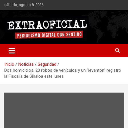
Saltar
sábado, agosto 8, 2026
al
contenido
Periodismo digital con sentido
Extraoficial
Inicio
Noticias
Seguridad
Dos homicidios, 20 robos de vehículos y un “levantón” registró
la Fiscalía de Sinaloa este lunes