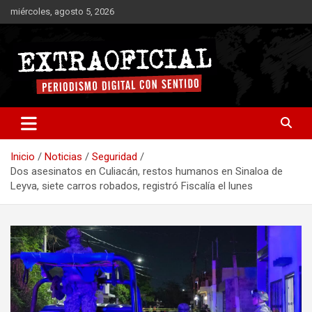
Saltar
miércoles, agosto 5, 2026
al
contenido
Periodismo digital con sentido
Extraoficial
Inicio
Noticias
Seguridad
Dos asesinatos en Culiacán, restos humanos en Sinaloa de
Leyva, siete carros robados, registró Fiscalía el lunes