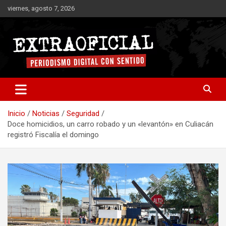
Saltar
viernes, agosto 7, 2026
al
contenido
Periodismo digital con sentido
Extraoficial
Inicio
Noticias
Seguridad
Doce homicidios, un carro robado y un «levantón» en Culiacán
registró Fiscalía el domingo