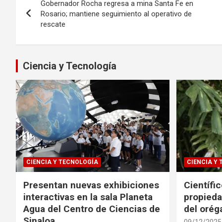
Gobernador Rocha regresa a mina Santa Fe en
de
Rosario; mantiene seguimiento al operativo de
rescate
entradas
Ciencia y Tecnología
CIENCIA Y TECNOLOGÍA
CIENCIA Y
Presentan nuevas exhibiciones
Científi
interactivas en la sala Planeta
propieda
Agua del Centro de Ciencias de
del oré
Sinaloa
09/12/2025