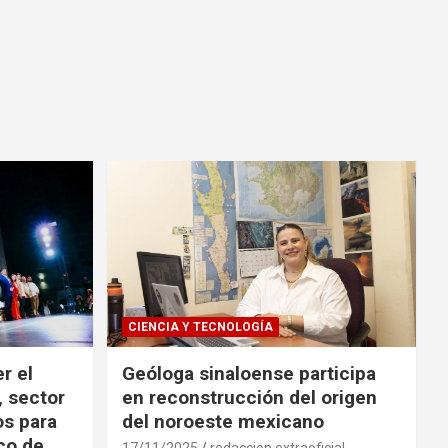
CIENCIA Y TECNOLOGÍA
r el
Geóloga sinaloense participa
, sector
en reconstrucción del origen
os para
del noroeste mexicano
ico de
17/11/2025
redaccion extraoficial