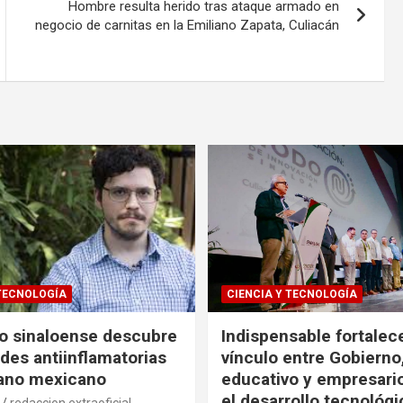
Hombre resulta herido tras ataque armado en
negocio de carnitas en la Emiliano Zapata, Culiacán
 TECNOLOGÍA
CIENCIA Y TECNOLOGÍA
co sinaloense descubre
Indispensable fortalece
des antiinflamatorias
vínculo entre Gobierno
gano mexicano
educativo y empresari
el desarrollo tecnológ
redaccion extraoficial