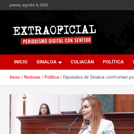
Saltar
jueves, agosto 6, 2026
al
contenido
Periodismo digital con sentido
Extraoficial
INICIO
SINALOA
CULIACÁN
POLÍTICA
Inicio
Noticias
Política
Diputados de Sinaloa confrontan po