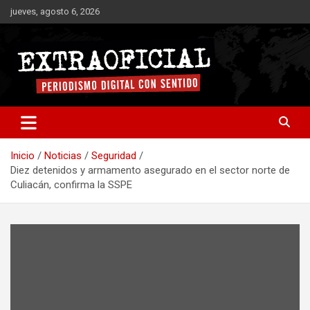
Saltar
jueves, agosto 6, 2026
al
contenido
Periodismo digital con sentido
Extraoficial
Inicio
Noticias
Seguridad
Diez detenidos y armamento asegurado en el sector norte de
Culiacán, confirma la SSPE