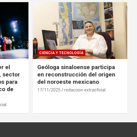
CIENCIA Y TECNOLOGÍA
r el
Geóloga sinaloense participa
, sector
en reconstrucción del origen
os para
del noroeste mexicano
ico de
17/11/2025
redaccion extraoficial
cial