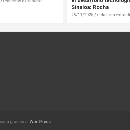
el desarrollo tecnológ
redaccion extraoficial
Sinaloa: Rocha
25/11/2025
redaccion extraofi
iona gracias a:
WordPress