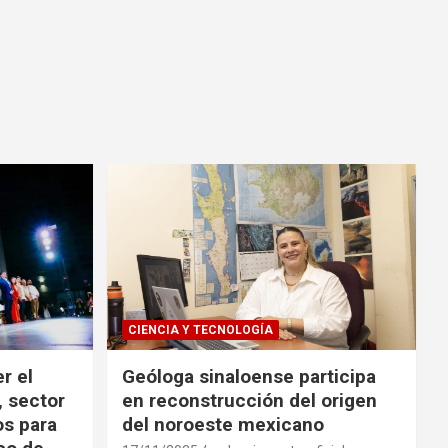
CIENCIA Y TECNOLOGÍA
r el
Geóloga sinaloense participa
, sector
en reconstrucción del origen
os para
del noroeste mexicano