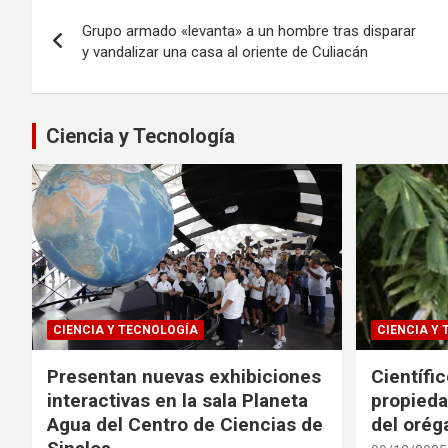
Navegación
Grupo armado «levanta» a un hombre tras disparar
de
y vandalizar una casa al oriente de Culiacán
entradas
Ciencia y Tecnología
CIENCIA Y TECNOLOGÍA
CIENCIA Y
Presentan nuevas exhibiciones
Científi
interactivas en la sala Planeta
propieda
Agua del Centro de Ciencias de
del oré