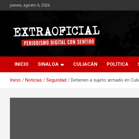
Saltar
jueves, agosto 6, 2026
al
contenido
Periodismo digital con sentido
Extraoficial
INICIO
SINALOA
CULIACÁN
POLÍTICA
Inicio
Noticias
Seguridad
Detienen a sujeto armado en Culia