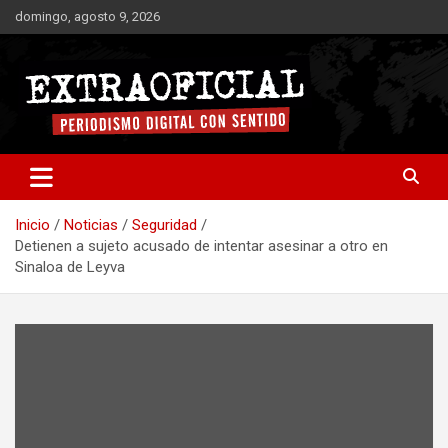
Saltar
domingo, agosto 9, 2026
al
contenido
Periodismo digital con sentido
Extraoficial
Inicio
Noticias
Seguridad
Detienen a sujeto acusado de intentar asesinar a otro en
Sinaloa de Leyva