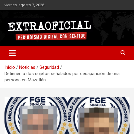
Saltar
viernes, agosto 7, 2026
al
contenido
Periodismo digital con sentido
Extraoficial
Inicio
Noticias
Seguridad
Detienen a dos sujetos señalados por desaparición de una
persona en Mazatlán