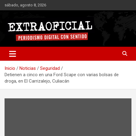
Saltar
sábado, agosto 8, 2026
al
contenido
Periodismo digital con sentido
Extraoficial
Inicio
Noticias
Seguridad
Detienen a cinco en una Ford Scape con varias bolsas de
droga, en El Carrizalejo, Culiacán